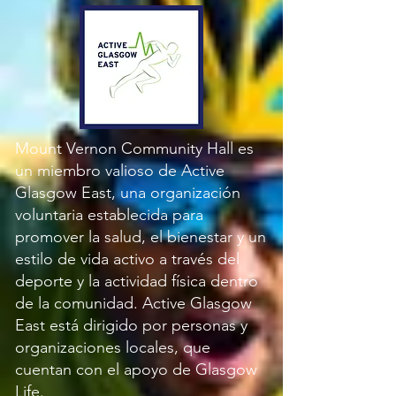
Mount Vernon Community Hall es
un miembro valioso de Active
Glasgow East, una organización
voluntaria establecida para
promover la salud, el bienestar y un
estilo de vida activo a través del
deporte y la actividad física dentro
de la comunidad. Active Glasgow
East está dirigido por personas y
organizaciones locales, que
cuentan con el apoyo de Glasgow
Life.