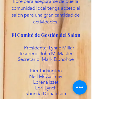
libre para asegurarse de que la
comunidad local tenga acceso al
salón para una gran cantidad de
actividades.
El Comité de Gestión del Salón
Presidenta: Lynne Millar
Tesorero: John McMaster
Secretario: Mark Donohoe
Kim Turkington
Neil McCartney
Lorena Izzet
Lori Lynch
Rhonda Donaldson
Nuestros voluntarios están
involucrados en la gestión de
proyectos, gestión de eventos,
gestión de salas, actividades